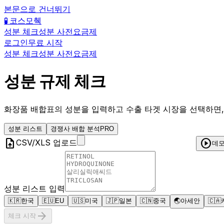
본문으로 건너뛰기
🧪 코스모췍
성분 체크
성분 사전
요금제
로그인
무료 시작
성분 체크
성분 사전
요금제
성분 규제 체크
화장품 배합표의 성분을 입력하고 수출 타겟 시장을 선택하면,
성분 리스트
경쟁사 배합 분석
PRO
upload_file
play_circle
CSV/XLS 업로드
데모
성분 리스트 입력
🇰🇷
한국
🇪🇺
EU
🇺🇸
미국
🇯🇵
일본
🇨🇳
중국
🌏
아세안
🇨🇦
arrow_forward
체크 시작